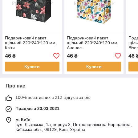
Подарунковий пакет
Подарунковий пакет
Пода
щільний 220*240*120 мм,
щільний 220*240*120 мм,
щіль
Квіти
Ананас
Візе
46
46
46
₴
₴
Купити
Купити
Про нас
100% позитивних з 212 відгуків за рік
Працює з 23.03.2021
м. Київ
вул. Львівська, 1а, корпус 2, Петропавлівська Борщагівка,
Київська обл., 08129, Київ, Україна