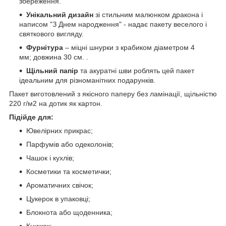
збереження.
Унікальний дизайн
зі стильним малюнком дракона і
написом "З Днем народження" - надає пакету веселого і
святкового вигляду.
Фурнітура
– міцні шнурки з крабиком діаметром 4
мм; довжина 30 см. .
Щільний папір
та акуратні шви роблять цей пакет
ідеальним для різноманітних подарунків.
Пакет виготовлений з якісного паперу без ламінації, щільністю
220 г/м2 на дотик як картон.
Підійде для:
Ювелірних прикрас;
Парфумів або одеколонів;
Чашок і кухлів;
Косметики та косметички;
Ароматичних свічок;
Цукерок в упаковці;
Блокнота або щоденника;