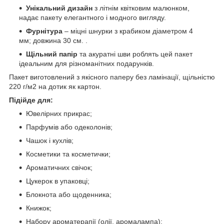
Унікальний дизайн
з літнім квітковим малюнком,
надає пакету елегантного і модного вигляду.
Фурнітура
– міцні шнурки з крабиком діаметром 4
мм; довжина 30 см. .
Щільний папір
та акуратні шви роблять цей пакет
ідеальним для різноманітних подарунків.
Пакет виготовлений з якісного паперу без ламінації, щільністю
220 г/м2 на дотик як картон.
Підійде для:
Ювелірних прикрас;
Парфумів або одеколонів;
Чашок і кухлів;
Косметики та косметички;
Ароматичних свічок;
Цукерок в упаковці;
Блокнота або щоденника;
Книжок;
Набору ароматерапії (олії, аромалампа);