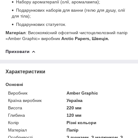
Набору ароматерапії (олії, аромалампа);
Подарункових наборів для ванни (гелю для душу, олії
для тіла);
Подарункових статуеток.
Матеріал
: Високоякісний офсетний чистоцелюлозний папір
«Amber Graphic» виробник
Arctic Papers, Швеція.
Приховати
Характеристики
Основні
Виробник
Amber Graphic
Країна виробник
Україна
Висота
220 мм
Глибина
120 мм
Колір
Різні кольори
Матеріал
Папір
Особливості
З ручками, З малюнком, З