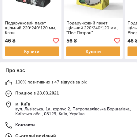
Подарунковий пакет
Подарунковий пакет
Пода
щільний 220*240*120 мм,
щільний 220*240*120 мм,
щіль
Квіти
"Пес Патрон"
Візе
46
56
46
₴
₴
Купити
Купити
Про нас
100% позитивних з 47 відгуків за рік
Працює з 23.03.2021
м. Київ
вул. Львівська, 1а, корпус 2, Петропавлівська Борщагівка,
Київська обл., 08129, Київ, Україна
Контакти
Сьогодні вихідний