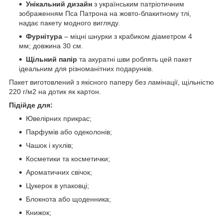
Унікальний дизайн
з українським патріотичним
зображенням Пса Патрона на жовто-блакитному тлі,
надає пакету модного вигляду.
Фурнітура
– міцні шнурки з крабиком діаметром 4
мм; довжина 30 см.
Щільний папір
та акуратні шви роблять цей пакет
ідеальним для різноманітних подарунків.
Пакет виготовлений з якісного паперу без ламінації, щільністю
220 г/м2 на дотик як картон.
Підійде для:
Ювелірних прикрас;
Парфумів або одеколонів;
Чашок і кухлів;
Косметики та косметички;
Ароматичних свічок;
Цукерок в упаковці;
Блокнота або щоденника;
Книжок;