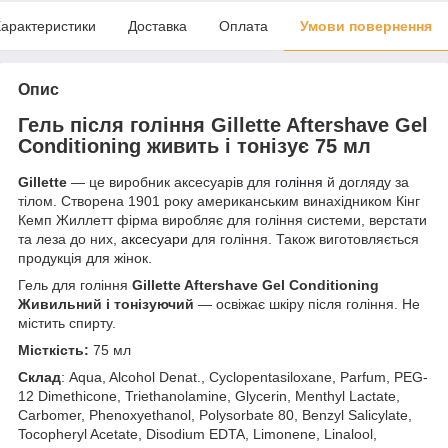
арактеристики
Доставка
Оплата
Умови повернення
Опис
Гель після гоління Gillette Aftershave Gel
Conditioning живить і тонізує 75 мл
Gillette
— це виробник аксесуарів для
гоління
й догляду за
тілом. Створена 1901 року американським винахідником Кінг
Кемп Жиллетт фірма виробляє для гоління системи, верстати
та леза до них,
аксесуари
для гоління. Також виготовляється
продукція для жінок.
Гель для гоління
Gillette Aftershave Gel Conditioning
Живильний і тонізуючий
— освіжає шкіру після гоління. Не
містить спирту.
Місткість:
75 мл
Склад
: Aqua, Alcohol Denat., Cyclopentasiloxane, Parfum, PEG-
12 Dimethicone, Triethanolamine, Glycerin, Menthyl Lactate,
Carbomer, Phenoxyethanol, Polysorbate 80, Benzyl Salicylate,
Tocopheryl Acetate, Disodium EDTA, Limonene, Linalool,