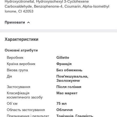
Hydroxycitronellal, Hydroxyisohexyl 3-Cyclohexene
Carboxaldehyde, Benzophenone-4, Coumarin, Alpha-Isomethyl
Ionone, CI 42053
Приховати
Характеристики
Основні атрибути
Виробник
Gillette
Країна виробник
Франція
Вікова група
Без обмежень
Дія
Пом'якшувальна,
Зволожуюче
Застосування
Після гоління
Класифікація
Мас маркет
косметичного засобу
Об`єм
75 мл
Область застосування
Обличчя
Призначення і результат
Тонізація, Гладкість