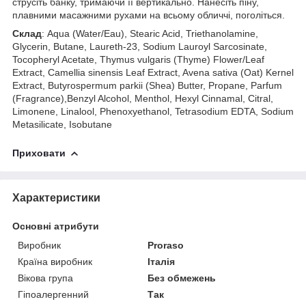
струсіть банку, тримаючи її вертикально. Нанесіть піну,
плавними масажними рухами на всьому обличчі, поголіться.
Склад
: Aqua (Water/Eau), Stearic Acid, Triethanolamine,
Glycerin, Butane, Laureth-23, Sodium Lauroyl Sarcosinate,
Tocopheryl Acetate, Thymus vulgaris (Thyme) Flower/Leaf
Extract, Camellia sinensis Leaf Extract, Avena sativa (Oat) Kernel
Extract, Butyrospermum parkii (Shea) Butter, Propane, Parfum
(Fragrance),Benzyl Alcohol, Menthol, Hexyl Cinnamal, Citral,
Limonene, Linalool, Phenoxyethanol, Tetrasodium EDTA, Sodium
Metasilicate, Isobutane
Приховати
Характеристики
Основні атрибути
Виробник
Proraso
Країна виробник
Італія
Вікова група
Без обмежень
Гіпоалергенний
Так