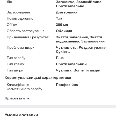
Дія
Загоююче, Заспокійлива,
Протизапальне
Застосування
Для гоління
Некомедогенно
Так
Об`єм
300 мл
Область застосування
Обличчя
Призначення і результат
Зняття запалення, Зняття
подразнення, Заспокоєння
Проблема шкіри
Чутливість, Роздратування,
Сухість
Тип засобу
Піна
Тип крему
Протизапальний
Тип шкіри
Чутлива, Всі типи шкіри
Користувальницькі характеристики
Класифікація
Професійна
косметичного засобу
Приховати
Умови доставки