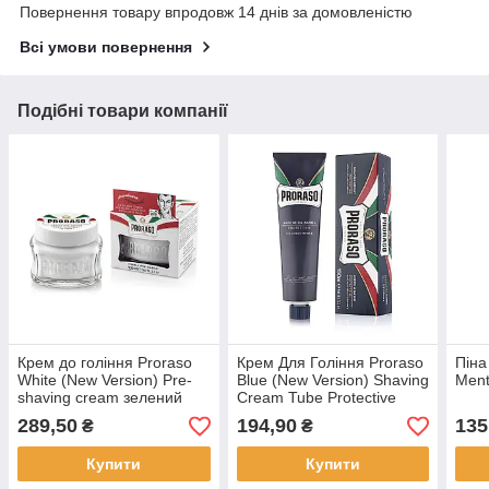
Повернення товару впродовж 14 днів за домовленістю
Всі умови повернення
Подібні товари компанії
Крем до гоління Proraso
Крем Для Гоління Proraso
Піна
White (New Version) Pre-
Blue (New Version) Shaving
Ment
shaving cream зелений
Cream Tube Protective
чай для чутливої шкіри
Aloe 150 мл
289,50
194,90
135
₴
₴
100 мл
Купити
Купити