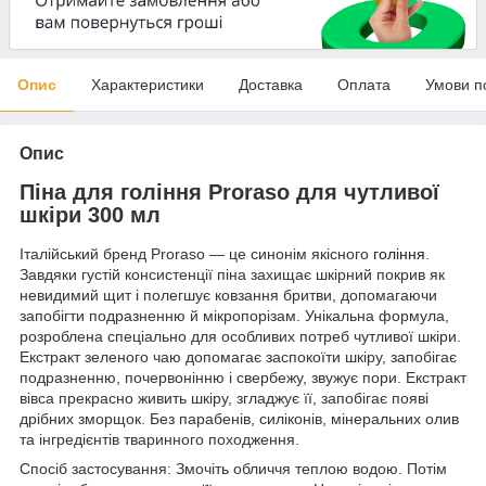
Опис
Характеристики
Доставка
Оплата
Умови п
Опис
Піна для гоління Proraso для чутливої
шкіри 300 мл
Італійський бренд Proraso — це синонім якісного
гоління
.
Завдяки густій консистенції піна захищає шкірний покрив як
невидимий щит і полегшує ковзання бритви, допомагаючи
запобігти подразненню й мікропорізам. Унікальна формула,
розроблена спеціально для особливих потреб чутливої шкіри.
Екстракт зеленого чаю допомагає заспокоїти шкіру, запобігає
подразненню, почервонінню і свербежу, звужує пори. Екстракт
вівса прекрасно живить шкіру, згладжує її, запобігає появі
дрібних зморщок. Без парабенів, силіконів, мінеральних олив
та інгредієнтів тваринного походження.
Спосіб застосування: Змочіть обличчя теплою водою. Потім