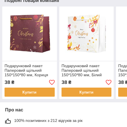
Подібні товари компанії
Подарунковий пакет
Подарунковий пакет
Пода
Паперовий щільний
Паперовий щільний
Пап
150*150*80 мм, Кориця
150*150*80 мм, Білий
150*
38
38
38
₴
₴
Купити
Купити
Про нас
100% позитивних з 212 відгуків за рік