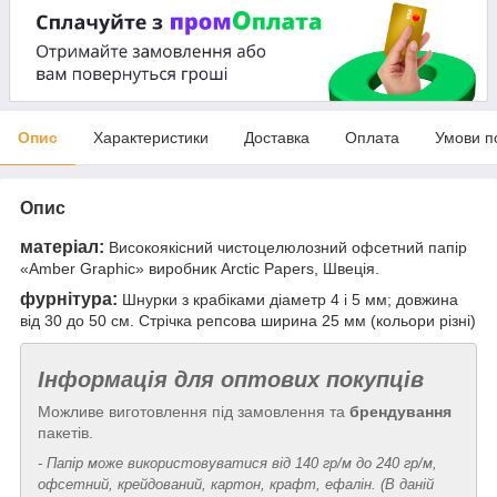
Опис
Характеристики
Доставка
Оплата
Умови п
Опис
матеріал:
Високоякісний чистоцелюлозний офсетний папір
«Amber Graphic» виробник Arctic Papers, Швеція.
фурнітура:
Шнурки з крабіками діаметр 4 і 5 мм; довжина
від 30 до 50 см. Стрічка репсова ширина 25 мм (кольори різні)
Інформація для оптових покупців
Можливе виготовлення під замовлення та
брендування
пакетів.
- Папір може використовуватися від 140 гр/м до 240 гр/м,
офсетний, крейдований, картон, крафт, ефалін. (В даній