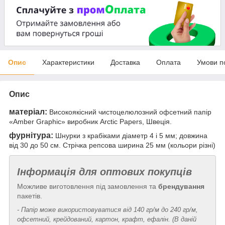
Опис
Характеристики
Доставка
Оплата
Умови п
Опис
матеріал:
Високоякісний чистоцелюлозний офсетний папір
«Amber Graphic» виробник Arctic Papers, Швеція.
фурнітура:
Шнурки з крабіками діаметр 4 і 5 мм; довжина
від 30 до 50 см. Стрічка репсова ширина 25 мм (кольори різні)
Інформація для оптових покупців
Можливе виготовлення під замовлення та
брендування
пакетів.
- Папір може використовуватися від 140 гр/м до 240 гр/м,
офсетний, крейдований, картон, крафт, ефалін. (В даній