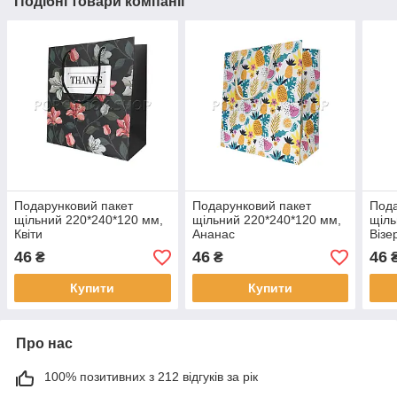
Подібні товари компанії
Подарунковий пакет
Подарунковий пакет
Пода
щільний 220*240*120 мм,
щільний 220*240*120 мм,
щіль
Квіти
Ананас
Візе
46
46
46
₴
₴
Купити
Купити
Про нас
100% позитивних з 212 відгуків за рік