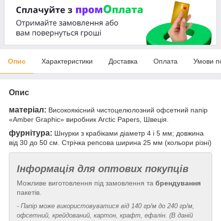
Опис
Характеристики
Доставка
Оплата
Умови п
Опис
матеріал:
Високоякісний чистоцелюлозний офсетний папір
«Amber Graphic» виробник Arctic Papers, Швеція.
фурнітура:
Шнурки з крабіками діаметр 4 і 5 мм; довжина
від 30 до 50 см. Стрічка репсова ширина 25 мм (кольори різні)
Інформація для оптових покупців
Можливе виготовлення під замовлення та
брендування
пакетів.
- Папір може використовуватися від 140 гр/м до 240 гр/м,
офсетний, крейдований, картон, крафт, ефалін. (В даній