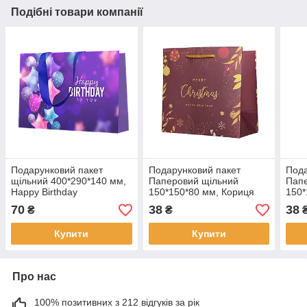
Подібні товари компанії
Подарунковий пакет
Подарунковий пакет
Пода
щільний 400*290*140 мм,
Паперовий щільний
Пап
Happy Birthday
150*150*80 мм, Кориця
150*
70
38
38
₴
₴
Купити
Купити
Про нас
100% позитивних з 212 відгуків за рік