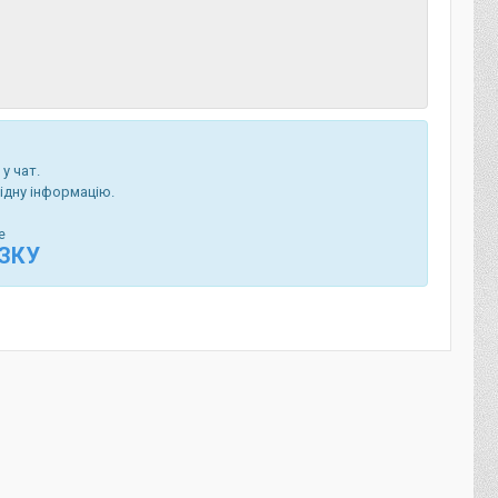
у чат.
ідну інформацію.
е
ЯЗКУ