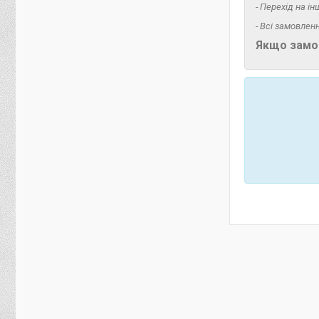
- Перехід на і
- Всі замовлен
Якщо замов