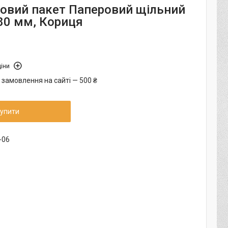
овий пакет Паперовий щільний
80 мм, Кориця
іни
 замовлення на сайті — 500 ₴
упити
-06