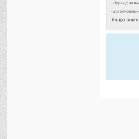
- Перехід на і
- Всі замовлен
Якщо замов