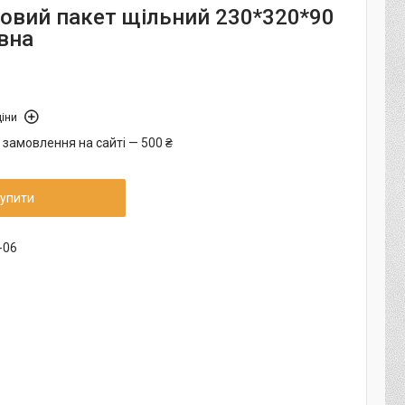
овий пакет щільний 230*320*90
вна
іни
 замовлення на сайті — 500 ₴
упити
-06