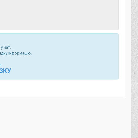
у чат.
ідну інформацію.
е
ЯЗКУ