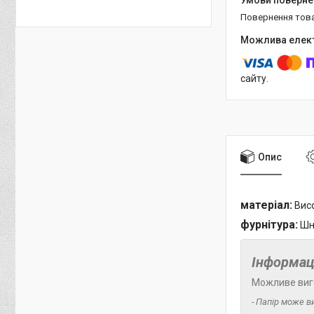
повернення тов
сайту.
Опис
матеріал:
Висо
фурнітура:
Шну
Інформац
Можливе виг
- Папір може в