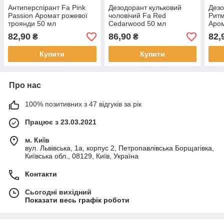
Антиперспірант Fa Pink
Дезодорант кульковий
Дезо
Passion Аромат рожевої
чоловічий Fa Red
Ритм
троянди 50 мл
Cedarwood 50 мл
Аром
ілан
82,90
86,90
82,
₴
₴
Купити
Купити
Про нас
100% позитивних з 47 відгуків за рік
Працює з 23.03.2021
м. Київ
вул. Львівська, 1а, корпус 2, Петропавлівська Борщагівка,
Київська обл., 08129, Київ, Україна
Контакти
Сьогодні вихідний
Показати весь графік роботи