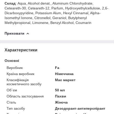
Склад
: Aqua, Alcohol denat., Aluminum Chlorohydrate,
Ceteareth-30, Ceteareth-12, Parfum, Hydroxyethylcellulose, 2,6-
Dicarboxypyridine, Potassium Alum, Hexyl Cinnamal, Alpha-
Isomethyl Ionone, Citronellol, Geraniol, Butylphenyl
Methylpropional, Limonene, Benzyl Alcohol, Coumarin
Приховати
Характеристики
Основні
Виробник
Fa
Країна виробник
Німеччина
Класифікація
Мас маркет
косметичного засобу
Об`єм
50 мл
Область застосування
Пахви
Стать
Жіноча
Тип засобу
Дезодорант-антиперспірант