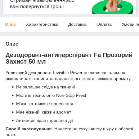
Опис
Характеристики
Доставка
Оплата
Умови п
Опис
Дезодорант-антиперспірант Fa Прозорий
Захист 50 мл
Роликовий
дезодорант
Invisible Power не залишає плям на
різних типах тканини та надає шкірі ніжного і свіжого аромату.
Не залишає слідів на тканині
Містить технологію Non-Stop Fresh
М'яке та точкове нанесення
Має ніжний, свіжий аромат
Антиперспірант тривалої дії
Спосіб застосування:
Нанести на суху і чисту шкіру в області
пахв