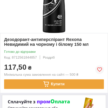
Дезодорант-антиперспірант Rexona
Невидимий на чорному і білому 150 мл
Готово до відправки
Код: 8712561844857
Роздріб
117,50
₴
Мінімальна сума замовлення на сайті — 500 ₴
Купити