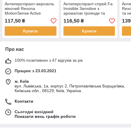
Антиперспірант-аерозоль
Антиперспірант-спрей Fa
Анти
жіночий Rexona
Invisible Sensitive з
Rexo
MotionSense Active
ароматом троянди та
та н
Protection+ Invisible 150
глоду 150 мл
та б
117,50
116,50
139
₴
₴
мл
Купити
Купити
Про нас
100% позитивних з 47 відгуків за рік
Працює з 23.03.2021
м. Київ
вул. Львівська, 1а, корпус 2, Петропавлівська Борщагівка,
Київська обл., 08129, Київ, Україна
Контакти
Сьогодні вихідний
Показати весь графік роботи