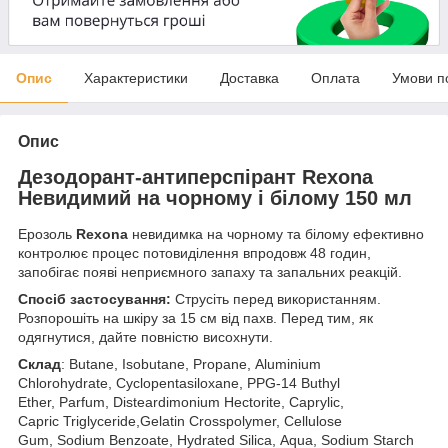
Опис
Характеристики
Доставка
Оплата
Умови п
Опис
Дезодорант-антиперспірант Rexona
Невидимий на чорному і білому 150 мл
Ерозоль
Rexona
невидимка на чорному та білому ефективно
контролює процес потовиділення впродовж 48 годин,
запобігає появі неприємного запаху та запальних реакцій.
Спосіб застосування:
Струсіть перед використанням.
Розпорошіть на шкіру за 15 см від пахв. Перед тим, як
одягнутися, дайте повністю висохнути.
Склад
: Butane, Isobutane, Propane, Aluminium
Chlorohydrate, Cyclopentasiloxane, PPG-14 Buthyl
Ether, Parfum, Disteardimonium Hectorite, Caprylic,
Capric Triglyceride,Gelatin Crosspolymer, Cellulose
Gum, Sodium Benzoate, Hydrated Silica, Aqua, Sodium Starch