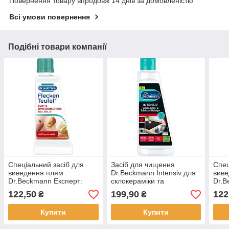
Повернення товару впродовж 14 днів за домовленістю
Всі умови повернення
Подібні товари компанії
Спеціальний засіб для
Засіб для чищення
Спец
виведення плям
Dr.Beckmann Intensiv для
вив
Dr.Beckmann Експерт:
склокераміки та
Dr.B
кров і білкові плями 50 мл
нержавіючої сталі 250 мл
іржа
122,50
199,90
122
₴
₴
мл
Купити
Купити