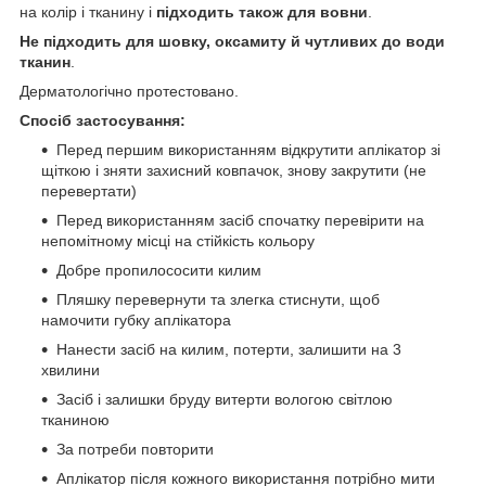
на колір і тканину і
підходить також для вовни
.
Не підходить для шовку, оксамиту й чутливих до води
тканин
.
Дерматологічно протестовано.
Спосіб застосування:
Перед першим використанням відкрутити аплікатор зі
щіткою і зняти захисний ковпачок, знову закрутити (не
перевертати)
Перед використанням засіб спочатку перевірити на
непомітному місці на стійкість кольору
Добре пропилососити килим
Пляшку перевернути та злегка стиснути, щоб
намочити губку аплікатора
Нанести засіб на килим, потерти, залишити на 3
хвилини
Засіб і залишки бруду витерти вологою світлою
тканиною
За потреби повторити
Аплікатор після кожного використання потрібно мити