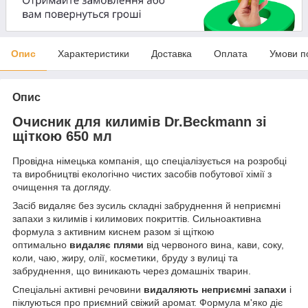
Опис
Характеристики
Доставка
Оплата
Умови п
Опис
Очисник для килимів Dr.Beckmann зі
щіткою 650 мл
Провідна німецька компанія, що спеціалізується на розробці
та виробництві екологічно чистих засобів побутової хімії з
очищення та догляду.
Засіб видаляє без зусиль складні забруднення й неприємні
запахи з килимів і килимових покриттів. Сильноактивна
формула з активним киснем разом зі щіткою
оптимально
видаляє плями
від червоного вина, кави, соку,
коли, чаю, жиру, олії, косметики, бруду з вулиці та
забруднення, що виникають через домашніх тварин.
Спеціальні активні речовини
видаляють неприємні запахи
і
піклуються про приємний свіжий аромат. Формула м'яко діє