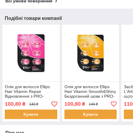
Всі умови повернення
Подібні товари компанії
Олія для волосся Ellips
Олія для волосся Ellips
Засі
Hair Vitamin Repair
Hair Vitamin Smooth&Shiny
L'Ar
Відновлення з PRO-
Бездоганний шовк з PRO-
оцто
кератиновим комплексом
кератиновим комплексом
100,80
100,80
110
₴
₴
140 ₴
140 ₴
6 х 1 мл
6 х 1 мл
Купити
Купити
Про нас