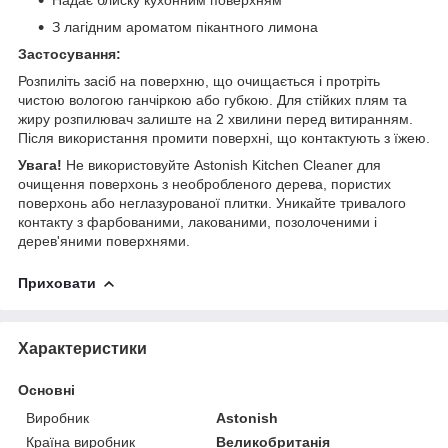
Надає блиску кухонним поверхням
З лагідним ароматом пікантного лимона
Застосування:
Розпиліть засіб на поверхню, що очищається і протріть
чистою вологою ганчіркою або губкою. Для стійких плям та
жиру розпилювач залиште на 2 хвилини перед витиранням.
Після використання промити поверхні, що контактують з їжею.
Увага!
Не використовуйте Astonish Kitchen Cleaner для
очищення поверхонь з необробленого дерева, пористих
поверхонь або неглазурованої плитки. Уникайте тривалого
контакту з фарбованими, лакованими, позолоченими і
дерев'яними поверхнями.
Приховати
Характеристики
Основні
Виробник
Astonish
Країна виробник
Великобританія