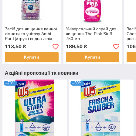
Засіб для чищення ванної
Універсальний спрей для
Засі
кімнати та унітазу Ambi
чищення The Pink Stuff
Chem
Pur Цитрус і водна лілія
750 мл
роз
750 мл
113,50
189,50
106
₴
₴
Купити
Купити
Акційні пропозиції та новинки
–70%
–50%