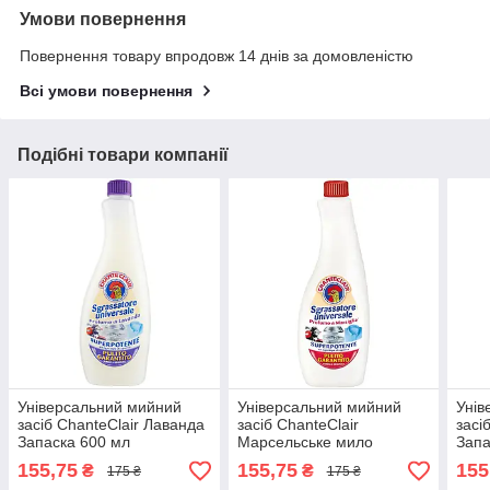
Умови повернення
Повернення товару впродовж 14 днів за домовленістю
Всі умови повернення
Подібні товари компанії
Універсальний мийний
Універсальний мийний
Унів
засіб ChanteClair Лаванда
засіб ChanteClair
засі
Запаска 600 мл
Марсельське мило
Запа
Запаска 600 мл
155,75
155,75
155
₴
₴
175 ₴
175 ₴