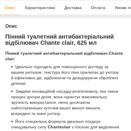
Опис
Характеристики
Доставка
Оплата
Умови п
Опис
Пінний туалетний антибактеріальний
відбілювач Chante clair, 625 мл
Пінний туалетний антибактеріальний відбілювач Chante
clair:
Ідеально підходить для повноцінного догляду за
вашим унітазом: текстура його піни прилипає до унітазу
й ефективно діє, відбілюючи та дезодоруючи оброблені
ділянки;
Завдяки інноваційній насадці-розпилювачу, яка також
працює догори дном, вона гарантує максимальну
зручність використання, легко досягаючи
найпотаємніших куточків вашої ванної кімнати,
всередині та зовні унітазу.
Його спеціальна формула ідеально поєднує
очищувальну силу
Chanteclair
з гігієною для видалення