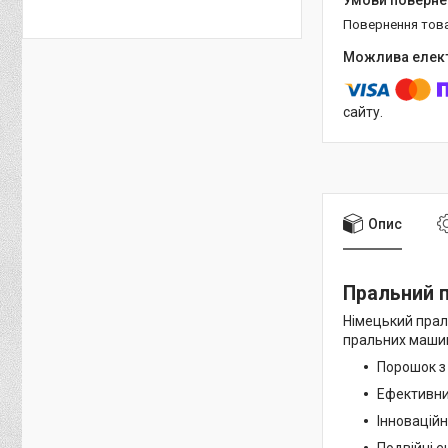
повернення тов
сайту.
Опис
Пральний по
Німецький прал
пральних машин
Порошок з 
Ефективний
Інновацій