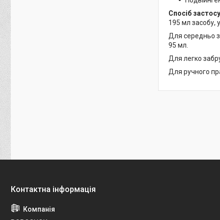
Подвійні е
Спосіб застосу
195 мл засобу, у
Для середньо за
95 мл.
Для легко забру
Для ручного пра