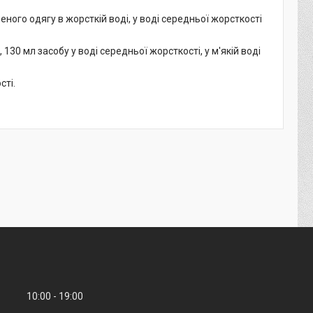
ного одягу в жорсткій воді, у воді середньої жорсткості
30 мл засобу у воді середньої жорсткості, у м'якій воді
сті.
10:00
19:00