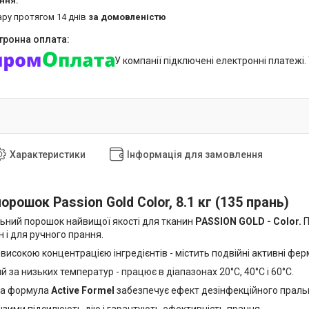
ару протягом 14 днів
за домовленістю
У компанії підключені електронні платежі
Характеристики
Інформація для замовлення
рошок Passion Gold Color, 8.1 кг (135 прань)
ьний порошок найвищої якості для тканин
PASSION GOLD - Color.
П
 і для ручного прання.
високою концентрацією інгредієнтів - містить подвійні активні фе
 за низьких температур - працює в діапазонах 20°С, 40°С і 60°С.
на формула
Active Formel
забезпечує ефект дезінфекційного прал