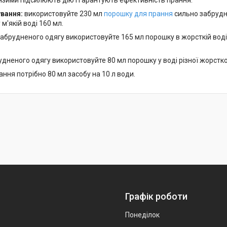
нзими підсилюють дію і гарантують ефективність прання.
вання:
використовуйте 230 мл
порошку для прання
сильно забрудне
 м'якій воді 160 мл.
брудненого одягу використовуйте 165 мл порошку в жорсткій воді, 1
дненого одягу використовуйте 80 мл порошку у воді різної жорстко
ння потрібно 80 мл засобу на 10 л води.
Графік роботи
Понеділок