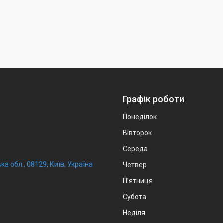
Графік роботи
Понеділок
Вівторок
Середа
ка обл., 08129, Київ, Україна
Четвер
Пʼятниця
Субота
Неділя