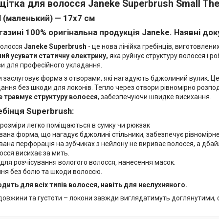
ітка для волосся Janeke Superbrush Small The O
l (маленький) —
17х7 см
газині
100% оригінальна продукція Janeke
. Наявні до
волосся
Janeke Superbrush
- це нова лінійка гребінців, виготовлен
ий усувати статичну електрику,
яка руйнує структуру волосся і р
ви для професійного укладання.
и заслуговує форма з отворами, які нагадують бджолиний вулик. Ц
ання без шкоди для локонів. Тепло через отвори рівномірно розпод
е травмує структуру волосся
, забезпечуючи швидке висихання.
ебінця Superbrush:
 розміри легко поміщаються в сумку чи рюкзак
ана форма, що нагадує бджолині стільники, забезпечує рівномірне
ана перфорація на зубчиках з нейлону не вириває волосся, а дбайл
сся висихає за мить.
для розчісування вологого волосся, нанесення масок.
ння без болю та шкоди волоссю.
одить для всіх типів волосся, навіть для неслухняного.
довжини та густоти – локони завжди виглядатимуть доглянутими,