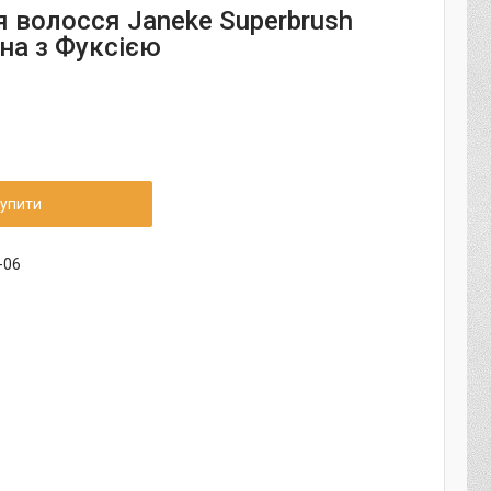
я волосся Janeke Superbrush
на з Фуксією
упити
-06