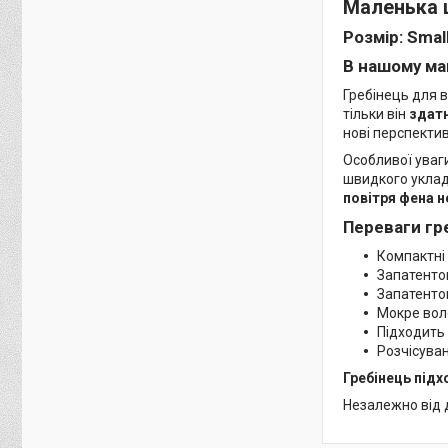
Маленька щ
Розмір:
Smal
В нашому ма
Гребінець для 
тільки він
здатн
нові перспекти
Особливої уваг
швидкого уклад
повітря фена н
Переваги гр
Компактні
Запатентов
Запатентов
Мокре воло
Підходить 
Розчісува
Гребінець підх
Незалежно від 