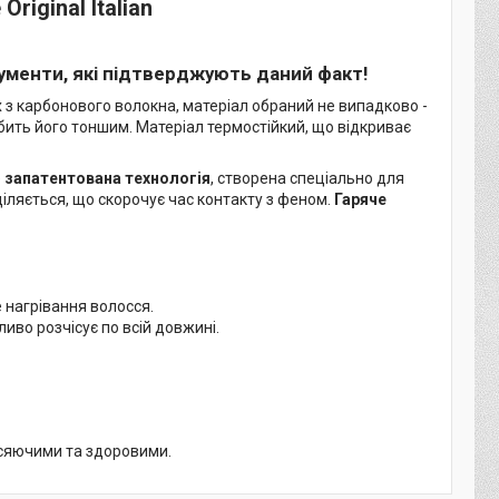
riginal Italian
кументи, які підтверджують даний факт!
их з карбонового волокна, матеріал обраний не випадково -
обить його тоншим. Матеріал термостійкий, що відкриває
е
запатентована технологія
, створена спеціально для
іляється, що скорочує час контакту з феном.
Гаряче
 нагрівання волосся.
иво розчісує по всій довжині.
 сяючими та здоровими.