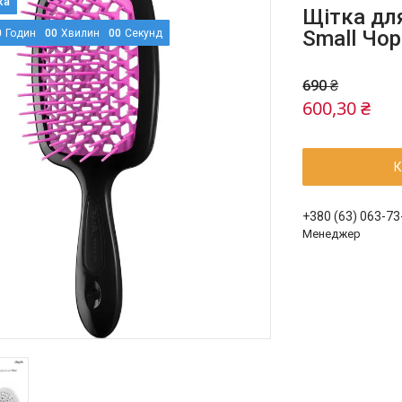
Щітка дл
Small Чор
0
Годин
0
0
Хвилин
0
0
Секунд
690 ₴
600,30 ₴
К
+380 (63) 063-73
Менеджер