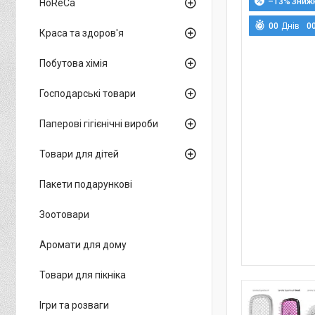
–13%
HoReCa
0
0
Днів
0
Краса та здоров'я
Побутова хімія
Господарські товари
Паперові гігієнічні вироби
Товари для дітей
Пакети подарункові
Зоотовари
Аромати для дому
Товари для пікніка
Ігри та розваги