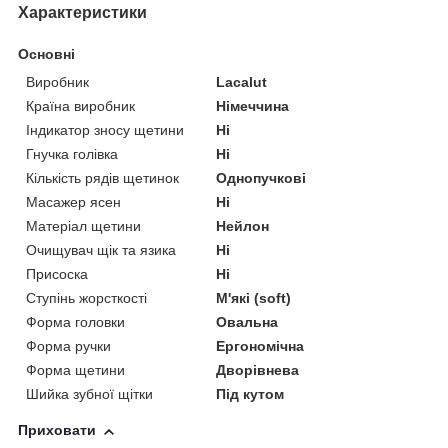
Характеристики
Основні
Виробник
Lacalut
Країна виробник
Німеччина
Індикатор зносу щетини
Ні
Гнучка голівка
Ні
Кількість рядів щетинок
Однопучкові
Масажер ясен
Ні
Матеріал щетини
Нейлон
Очищувач щік та язика
Ні
Присоска
Ні
Ступінь жорсткості
М'які (soft)
Форма головки
Овальна
Форма ручки
Ергономічна
Форма щетини
Дворівнева
Шийка зубної щітки
Під кутом
Приховати