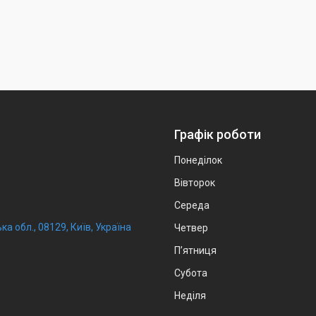
Графік роботи
Понеділок
Вівторок
Середа
ка обл., 08129, Київ, Україна
Четвер
Пʼятниця
Субота
Неділя