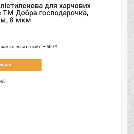
оліетиленова для харчових
в ТМ Добра господарочка,
м, 8 мкм
 замовлення на сайті — 500 ₴
упити
-06