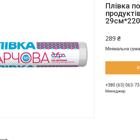
Плівка п
продукті
29см*220
289 ₴
Мінімальна сума
К
+380 (63) 063-73
Менеджер