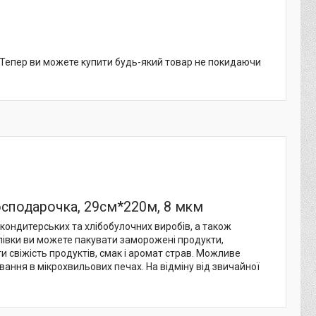
. Тепер ви можете купити будь-який товар не покидаючи
осподарочка, 29см*220м, 8 мкм
 кондитерських та хлібобулочних виробів, а також
 плівки ви можете пакувати заморожені продукти,
и свіжість продуктів, смак і аромат страв. Можливе
вання в мікрохвильових печах. На відміну від звичайної