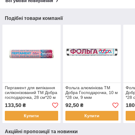
Всі умови повернення
Подібні товари компанії
Пергамент для випікання
Фольга алюмінієва ТМ
Фоль
силіконізований ТМ Добра
Добра Господарочка, 10 м
Добр
господарочка, 28 см*20 м
*28 см, 9 мкм
*28 
133,50
92,50
180
₴
₴
Купити
Купити
Акційні пропозиції та новинки