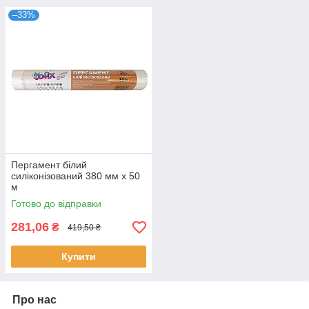
–33%
Пергамент білий
силіконізований 380 мм х 50
м
Готово до відправки
281,06
₴
419,50 ₴
Купити
Про нас