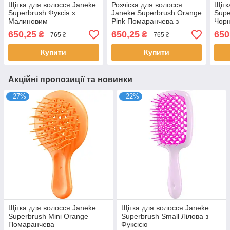
Щітка для волосся Janeke
Розчіска для волосся
Щітк
Superbrush Фуксія з
Janeke Superbrush Orange
Supe
Малиновим
Pink Помаранчева з
Чорн
Рожевим
650,25
650,25
650
₴
₴
765 ₴
765 ₴
Купити
Купити
Акційні пропозиції та новинки
–27%
–22%
Щітка для волосся Janeke
Щітка для волосся Janeke
Superbrush Mini Orange
Superbrush Small Лілова з
Помаранчева
Фуксією