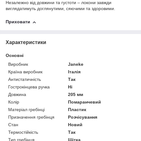
Незалежно від довжини та густоти – локони завжди
виглядатимуть доглянутими, сяючими та здоровими.
Приховати
Характеристики
Основні
Виробник
Janeke
Країна виробник
Італія
Антистатичність
Так
Гострокінцева ручка
Ні
Довжина
205 мм
Колір
Помаранчевий
Матеріал гребінці
Пластик
Призначення гребінця
Розчісування
Стан
Новий
Термостійкість
Так
Тип гребінця
Щітка