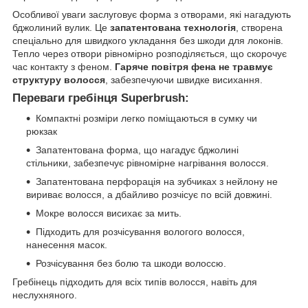
Особливої уваги заслуговує форма з отворами, які нагадують
бджолиний вулик. Це
запатентована технологія
, створена
спеціально для швидкого укладання без шкоди для локонів.
Тепло через отвори рівномірно розподіляється, що скорочує
час контакту з феном.
Гаряче повітря фена не травмує
структуру волосся
, забезпечуючи швидке висихання.
Переваги гребінця Superbrush:
Компактні розміри легко поміщаються в сумку чи
рюкзак
Запатентована форма, що нагадує бджолині
стільники, забезпечує рівномірне нагрівання волосся.
Запатентована перфорація на зубчиках з нейлону не
вириває волосся, а дбайливо розчісує по всій довжині.
Мокре волосся висихає за мить.
Підходить для розчісування вологого волосся,
нанесення масок.
Розчісування без болю та шкоди волоссю.
Гребінець підходить для всіх типів волосся, навіть для
неслухняного.