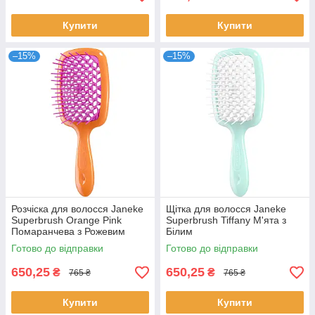
Купити
Купити
–15%
–15%
Розчіска для волосся Janeke
Щітка для волосся Janeke
Superbrush Orange Pink
Superbrush Tiffany М'ята з
Помаранчева з Рожевим
Білим
Готово до відправки
Готово до відправки
650,25
650,25
₴
₴
765 ₴
765 ₴
Купити
Купити