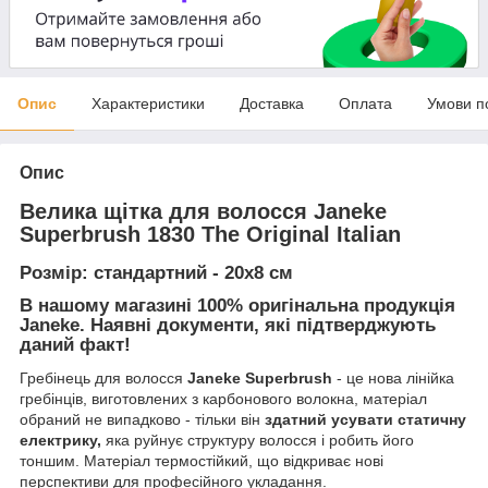
Опис
Характеристики
Доставка
Оплата
Умови п
Опис
Велика щітка для волосся Janeke
Superbrush 1830 The Original Italian
Розмір: стандартний
-
20х8 см
В нашому магазині
100% оригінальна продукція
Janeke
. Наявні документи, які підтверджують
даний факт!
Гребінець для волосся
Janeke Superbrush
- це нова лінійка
гребінців, виготовлених з карбонового волокна, матеріал
обраний не випадково - тільки він
здатний усувати статичну
електрику,
яка руйнує структуру волосся і робить його
тоншим. Матеріал термостійкий, що відкриває нові
перспективи для професійного укладання.