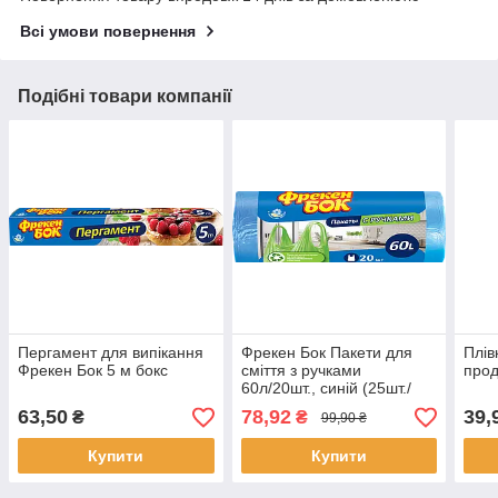
Всі умови повернення
Подібні товари компанії
Пергамент для випiкання
Фрекен Бок Пакети для
Плів
Фрекен Бок 5 м бокс
сміття з ручками
прод
60л/20шт., синій (25шт./
ящ)
63,50
78,92
39,
₴
₴
99,90 ₴
Купити
Купити