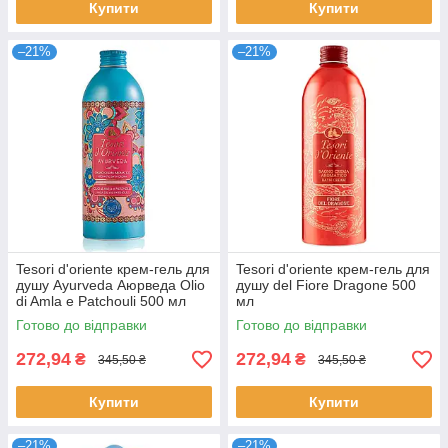
Купити
Купити
–21%
–21%
Tesori d'oriente крем-гель для
Tesori d'oriente крем-гель для
душу Ayurveda Аюрведа Olio
душу del Fiore Dragone 500
di Amla e Patchouli 500 мл
мл
Готово до відправки
Готово до відправки
272,94
272,94
₴
₴
345,50 ₴
345,50 ₴
Купити
Купити
–21%
–21%