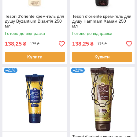
Tesori d'oriente крем-гель для
Tesori d'oriente крем-гель для
душу Byzantium Візантія 250
душу Hammam Хамам 250
мл
мл
Готово до відправки
Готово до відправки
138,25
138,25
₴
₴
175 ₴
175 ₴
Купити
Купити
–21%
–21%
Tesori d'oriente крем-гель для