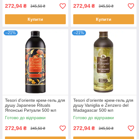
272,94
272,94
₴
₴
345,50 ₴
345,50 ₴
Купити
Купити
–21%
–21%
Tesori d'oriente крем-гель для
Tesori d'oriente крем-гель для
душу Japanese Rituals
душу Vaniglia e Zenzero del
Японські Ритуали 500 мл
Madagascar 500 мл
Готово до відправки
Готово до відправки
272,94
272,94
₴
₴
345,50 ₴
345,50 ₴