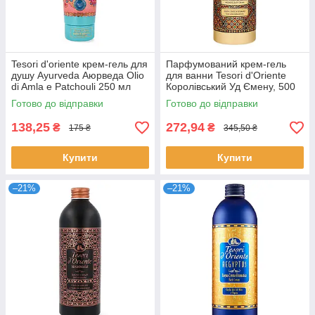
Tesori d'oriente крем-гель для
Парфумований крем-гель
душу Ayurveda Аюрведа Olio
для ванни Tesori d'Oriente
di Amla e Patchouli 250 мл
Королівський Уд Ємену, 500
мл
Готово до відправки
Готово до відправки
138,25
272,94
₴
₴
175 ₴
345,50 ₴
Купити
Купити
–21%
–21%