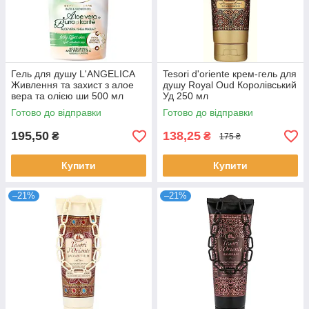
Гель для душу L'ANGELICA
Tesori d'oriente крем-гель для
Живлення та захист з алое
душу Royal Oud Королівський
вера та олією ши 500 мл
Уд 250 мл
Готово до відправки
Готово до відправки
195,50
138,25
₴
₴
175 ₴
Купити
Купити
–21%
–21%