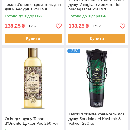
Tesori d'oriente крем-гель для
душу Vaniglia e Zenzero del
душу Aegyptus 250 мл
Madagascar 250 мл
Готово до відправки
Готово до відправки
138,25
138,25
₴
₴
175 ₴
175 ₴
Купити
Купити
–21%
Tesori d'oriente крем-гель для
Олія для душу Tesori
душу Sandalo del Kashmir &
d'Oriente Цукабі-Рис 250 мл
Vetiver 250 мл