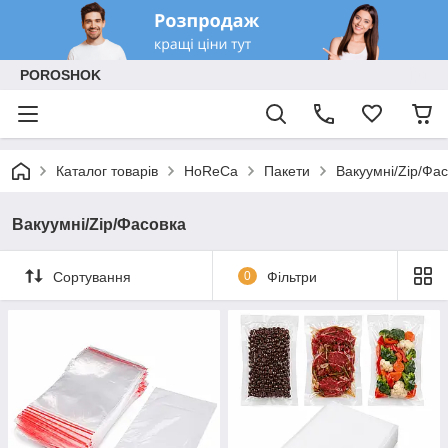
POROSHOK
Каталог товарів
HoReCa
Пакети
Вакуумні/Zip/Фа
Вакуумні/Zip/Фасовка
Сортування
0
Фільтри