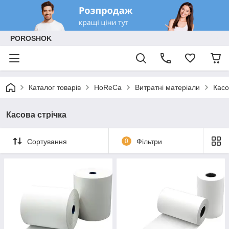
POROSHOK
Каталог товарів
HoReCa
Витратні матеріали
Касо
Касова стрічка
Сортування
0
Фільтри