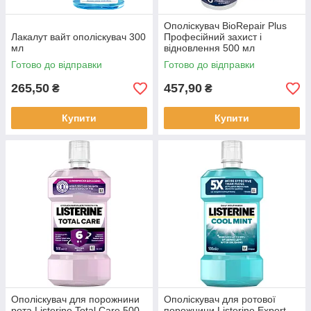
Ополіскувач BioRepair Plus
Лакалут вайт ополіскувач 300
Професійний захист і
мл
відновлення 500 мл
Готово до відправки
Готово до відправки
265,50
457,90
₴
₴
Купити
Купити
Ополіскувач для порожнини
Ополіскувач для ротової
рота Listerine Total Care 500
порожнини Listerine Expert