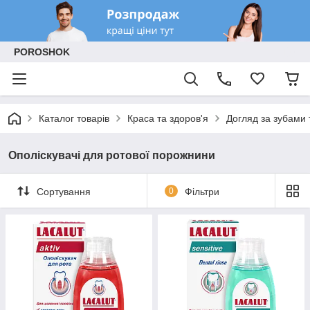
POROSHOK
Каталог товарів
Краса та здоров'я
Догляд за зубами
Ополіскувачі для ротової порожнини
Сортування
0
Фільтри