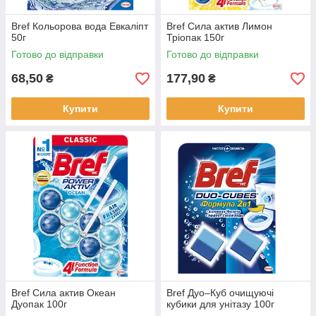
Bref Кольорова вода Евкаліпт
Bref Сила актив Лимон
50г
Тріопак 150г
Готово до відправки
Готово до відправки
68,50
177,90
₴
₴
Купити
Купити
Bref Сила актив Океан
Bref Дуо–Куб очищуючі
Дуопак 100г
кубики для унітазу 100г