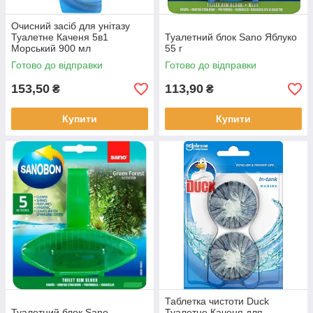
Очисний засіб для унітазу
Туалетне Каченя 5в1
Туалетний блок Sano Яблуко
Морський 900 мл
55 г
Готово до відправки
Готово до відправки
153,50
113,90
₴
₴
Купити
Купити
Таблетка чистоти Duck
Туалетний блок Sano
Туалетне Каченя для