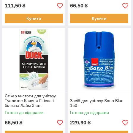
111,50
66,50
₴
₴
Купити
Купити
Стікер чистоти для унітазу
Туалетне Каченя Гігієна і
Засіб для унітазу Sano Blue
білизна Лайм 3 шт
150 г
Готово до відправки
Готово до відправки
66,50
229,90
₴
₴