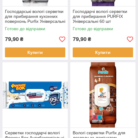
Господарські вологі серветки
Господарчі вологі серветки
для прибирання кухонних
для прибирання PURFIX
поверхонь Purfix Універсальні
Універсальні 60 шт
60 шт
Готово до відправки
Готово до відправки
79,90
79,90
₴
₴
Купити
Купити
Серветки господарчі вологі
Вологі серветки Purfix для
Фрекен Бок Антибактеріальні
догляду за ламінатом,